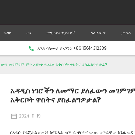
ጉዳይ
ዜና
የሚጠየቁ ጥያቄዎች
ስለ እኛ
ያግኙን
አንድ ባለሙያ ያነጋግሩ +86 15614312339
ፈውን መገምገም ምን አይነት የኃይል አቅርቦት ዋስትና ያስፈልግዎታል?
አዳዲስ ነገሮችን ለመማር ያለፈውን መገምገም
አቅርቦት ዋስትና ያስፈልግዎታል?
2024-11-19
በአዲሱ የዲጂታል ዘመን፣ ከዩፒኤስ ጠንካራ ዋስትና ውጪ ቁጥራቸው ከጊዜ ወደ