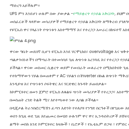
ማድረግ አይችሉም።
UPS ምን እንደሆነ ሁሉም ሰው ያውቃል -
የማይቋረጥ የኃይል አቅርቦት
, ይህም 
መስፈርቶች ላላቸው መሳሪያዎች የማይቋረጥ የኃይል አቅርቦት ለማቅረብ ያገለግላል
የዩፒኤስ ዋና ሃላፊነት የጭነቱን አስተማማኝ እና የተረጋጋ አሠራር በከፍተኛ አ
ዋናው ግቤት መደበኛ ሲሆን ዩፒኤስ እንደ ሃርሞኒክስ፣ overvoltage እና ዝ
ጣልቃገብነቶችን በማጣራት በተመሳሳይ ጊዜ ለጭነቱ አረንጓዴ እና የተረጋጋ የኃ
ይችላል። ዋናው መስመር ሲቋረጥ ወይም የመብራት መቆራረጥ በሚከሰትበት ጊዜ
የተከማቸውን ሃይል በመጠቀም የ AC ሃይልን በ Inverter በኩል ለጭነት ማቅ
እንዲይዝ እና የጭነቱን ሶፍትዌር እና ሃርድዌር ከጉዳት ይጠብቃል።
ከኮምፒዩተር ዘመን ጀምሮ ዩፒኤስ ለቁልፍ ጭነት መሳሪያዎች የተረጋጋ፣ አስተማ
በመስጠት ረገድ ትልቅ ሚና እየተጫወተ ነው ሊባል ይችላል።
በዲጂታል ትራንስፎርሜሽን ፈጣን እድገት የተለያዩ የንግድ ስርዓቶች በየጊዜው እየ
ወሰን ከጊዜ ወደ ጊዜ እየጨመረ በመሄድ ሁሉንም ዋና ዋና ኢንዱስትሪዎች ይሸፍናል
ልማት መስክ እንደ ኮምፒዩተር ክፍሎች ፣ ቢሮዎች ፣ የኤቲኤም ድጋፍ ፣ የምድር