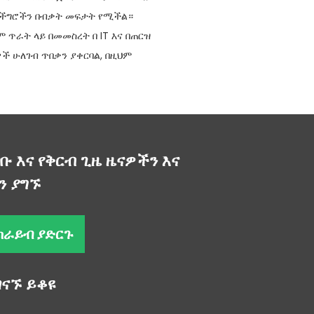
 ችግሮችን በብቃት መፍታት የሚችል።
ም ጥራት ላይ በመመስረት በ IT እና በጠርዝ
ች ሁለገብ ጥበቃን ያቀርባል, በዚህም
ቡ እና የቅርብ ጊዜ ዜናዎችን እና
ን ያግኙ
ክራይብ ያድርጉ
ገናኙ ይቆዩ