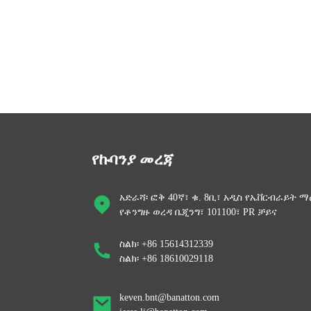
የኩባንያ መረጃ
አድራሻ፡ ፎቅ 40ኛ፣ ቁ. 8ቢ፣ አዲስ የኤቨርብራይት ማ
የቶንግዙ ወረዳ ቤጂንግ፣ 101100፣ PR ቻይና
ስልክ፡ +86 15614312339
ስልክ፡ +86 18610029118
keven.bnt@banatton.com