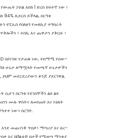
 የውጤት ኃይል እስከ 1 ድረስ ከፍተኛ ነው ፣
ከ 94% ሊደርስ ይችላል, ስርዓቱ
ቶን ዩፒኤስ የበለፀገ የመለኪያ ተግባራት
ሪ ጥቅሎችን ፣ ተሰኪ እና ጨዋታን ያቅርቡ ፣
CD በይነገጽ የታጠቁ ነው, ተስማሚ የሰው-
በተሻለ ሁኔታ ለማሟላት የመጫኛ ሁኔታዎችን
, ይህም መደርደሪያውን ቆንጆ ያደርገዋል.
 ሲሆን ስርዓቱ የደንበኞችን ልዩ ልዩ
መጠገን ሙሉ ዋስትና ለመስጠት እና የዕለት
ያካተተ ነው። ስርዓት.
 እንደ መጨናነቅ ጥበቃ፣ ማጣሪያ እና ፀረ-
 ጥበቃ እና ከቮልቴጅ በታች የሚወጣ ማንቂያ