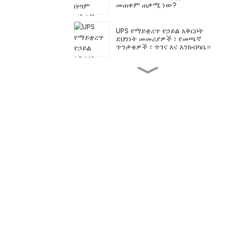
መጠቀም ጠቃሚ ነው?
UPS የማይቋረጥ የኃይል አቅርቦት
ደህንነት መመሪያዎች ፣ የመጫኛ
ጥንቃቄዎች ፣ ጥገና እና እንክብካቤ።
የቤት AC አውቶማቲክ የቮልቴጅ
ማረጋጊያ አስፈላጊነት
የ 30kVA የቮልቴጅ ተቆጣጣሪዎች
ለኤሌክትሪክ ስርዓቶች አስፈላጊነት
ለስላሳ የኤሌክትሪክ አሠራር ማረጋገጥ
የቮልቴጅ ተቆጣጣሪዎች አስፈላጊነት
የእርስዎ የውሂብ ማዕከል ወይም
የአገልጋይ ክፍል አስተማማኝ እና
ቀልጣፋ UL PDUs ያስፈልገዋል?