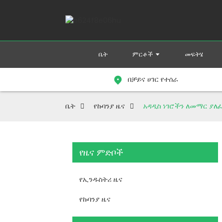
ቤት
ምርቶች
መፍትሄ
በቻይና ሀገር የተሰራ
ቤት
የኩባንያ ዜና
አዳዲስ ነገሮችን ለመማር ያለ
የዜና ምድቦች
የኢንዱስትሪ ዜና
የኩባንያ ዜና