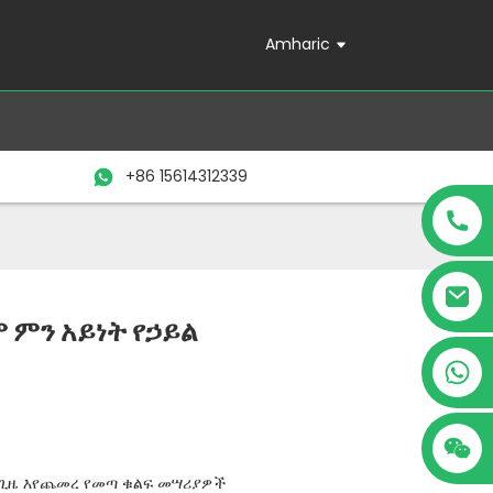
Amharic
+86 15614312339
 ምን አይነት የኃይል
+86 15614312339
 ጊዜ እየጨመረ የመጣ ቁልፍ መሣሪያዎች