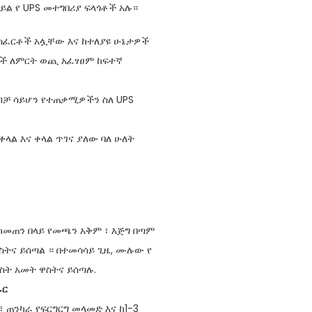
ይል የ UPS መተግበሪያ ፍላጎቶች አሉ።
ስፈርቶች አሏቸው እና ከተለያዩ ሁኔታዎች
ዎች ለምርት ወጪ አፈፃፀም ከፍተኛ
ብቻ ሳይሆን የተጠቃሚዎችን ስለ UPS
ላል እና ቀላል ጥገና ያለው ባለ ሁለት
 ከመጠን በላይ የመጫን አቅም ፣ እጅግ በጣም
ስትና ይሰጣል ። በተመሳሳይ ጊዜ, ሙሉው የ
ስት አመት ዋስትና ይሰጣሉ.
ራር
 ጠንካራ የፍርግርግ መላመድ እና ከ1-3