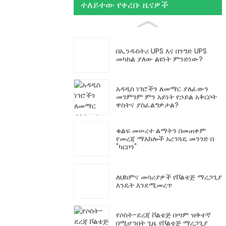
ተለይተው የቀረቡ ዜናዎች
በኢንዱስትሪ UPS እና በንግድ UPS
መካከል ያለው ልዩነት ምንድነው?
አዳዲስ ነገሮችን ለመማር ያለፈውን
መገምገም ምን አይነት የኃይል አቅርቦት
ዋስትና ያስፈልግዎታል?
ቁልፍ መሠረተ ልማትን በመጠቀም
የመረጃ ማእከሎች አረንጓዴ መንገድ በ
"ካርቦን"
ለህክምና መሳሪያዎች የቮልቴጅ ማረጋጊያ
እንዴት እንደሚመረጥ
የሶስት-ደረጃ ቮልቴጅ በጣም ዝቅተኛ
በሚሆንበት ጊዜ የቮልቴጅ ማረጋጊያ