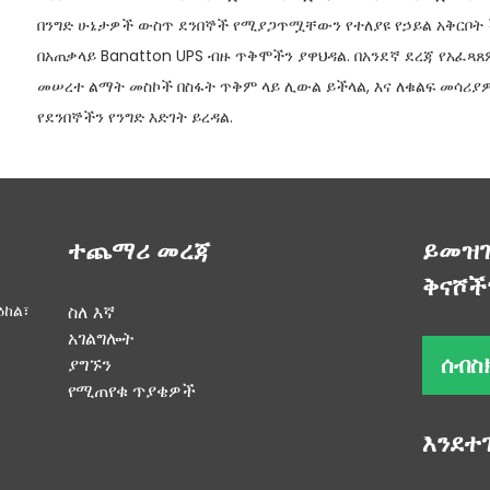
በንግድ ሁኔታዎች ውስጥ ደንበኞች የሚያጋጥሟቸውን የተለያዩ የኃይል አቅርቦት
በአጠቃላይ Banatton UPS ብዙ ጥቅሞችን ያዋህዳል. በአንደኛ ደረጃ የአፈጻጸ
መሠረተ ልማት መስኮች በስፋት ጥቅም ላይ ሊውል ይችላል, እና ለቁልፍ መሳሪያዎ
የደንበኞችን የንግድ እድገት ይረዳል.
ተጨማሪ መረጃ
ይመዝገ
ቅናሾች
ዕከል፣
ስለ እኛ
አገልግሎት
ሰብስ
ያግኙን
የሚጠየቁ ጥያቄዎች
እንደተ