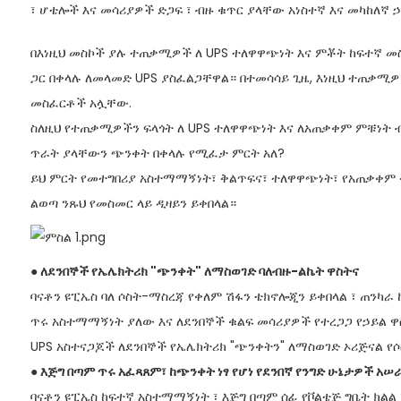
፣ ሆቴሎች እና መሳሪያዎች ድጋፍ ፣ ብዙ ቁጥር ያላቸው አነስተኛ እና መካከለኛ ኃ
በእነዚህ መስኮች ያሉ ተጠቃሚዎች ለ UPS ተለዋዋጭነት እና ምቾት ከፍተኛ መ
ጋር በቀላሉ ለመላመድ UPS ያስፈልጋቸዋል። በተመሳሳይ ጊዜ, እነዚህ ተጠቃሚ
መስፈርቶች አሏቸው.
ስለዚህ የተጠቃሚዎችን ፍላጎት ለ UPS ተለዋዋጭነት እና ለአጠቃቀም ምቹነት 
ጥራት ያላቸውን ጭንቀት በቀላሉ የሚፈታ ምርት አለ?
ይህ ምርት የመተግበሪያ አስተማማኝነት፣ ቅልጥፍና፣ ተለዋዋጭነት፣ የአጠቃቀም ቀ
ልወጣ ንጹህ የመስመር ላይ ዲዛይን ይቀበላል።
● ለደንበኞች የኤሌክትሪክ "ጭንቀት" ለማስወገድ ባለብዙ-ልኬት ዋስትና
ባናቶን ዩፒኤስ ባለ ሶስት-ማስረጃ የቀለም ሽፋን ቴክኖሎጂን ይቀበላል ፣ ጠንካራ
ጥሩ አስተማማኝነት ያለው እና ለደንበኞች ቁልፍ መሳሪያዎች የተረጋጋ የኃይል ዋ
UPS አስተናጋጆች ለደንበኞች የኤሌክትሪክ "ጭንቀትን" ለማስወገድ ኦሪጅናል የሶ
● እጅግ በጣም ጥሩ አፈጻጸም፣ ከጭንቀት ነፃ የሆነ የደንበኛ የንግድ ሁኔታዎች አሠ
ባናቶን ዩፒኤስ ከፍተኛ አስተማማኝነት ፣ እጅግ በጣም ሰፊ የቮልቴጅ ግቤት ክልል ፣