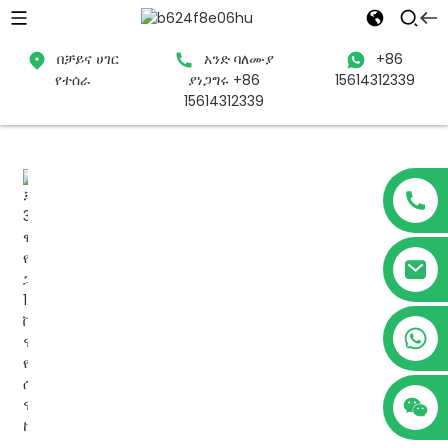
በቻይና ሀገር
አንድ ባለሙያ
+86
የተሰራ
ያነጋግሩ +86
15614312339
ቤት
ምርቶች
የፀሐይ ስርዓት
የፀሐይ ፓነል
15614312339
+86 15614312339