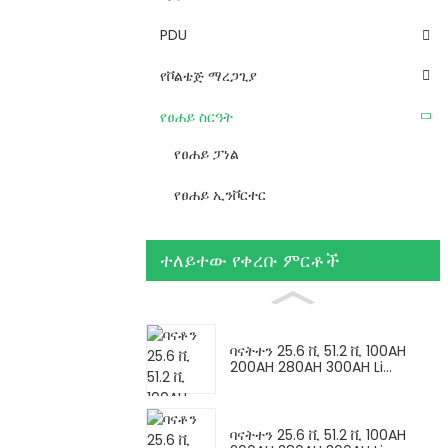
PDU
የቮልቴጅ ማረጋጊያ
የፀሐይ ስርዓት
የፀሐይ ፓነል
የፀሐይ ኢንቮርተር
ተለይተው የቀረቡ ምርቶች
ባናትተን 25.6 ቪ 51.2 ቪ 100AH ​​
200AH 280AH 300AH Li...
ባናትተን 25.6 ቪ 51.2 ቪ 100AH ​​