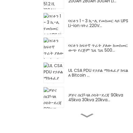
200AH 280AH 300AH Li...
ባናቶን 1 ~ 3 ኪ-ሊ የመስመር ላይ UPS
Li-ion ባትሪ 220V...
ባናቶን ከፍተኛ ጥራት ያለው ከመስመር
ውጭ የረጅም ጊዜ ጊዜ 500...
UL CSA PDU የኃይል ማከፋፈያ ክፍል
ለ Bitcoin ...
ቻይና ሰርቮ ባለ ሶስት-ደረጃ 90kva
45kva 30kva 20kva...
የቻይና ሰርቮ አይነት ነጠላ ደረጃ 15kva
20kva 30kva...