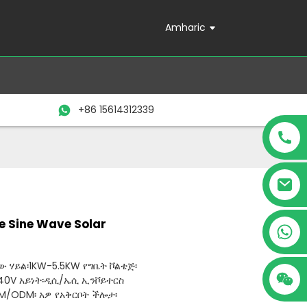
Amharic
+86 15614312339
e Sine Wave Solar
+86 15614312339
ው ሃይል፡1KW-5.5KW የግቤት ቮልቴጅ፡
40V አይነት፡ዲሲ/ኤሲ ኢንቮይተርስ
EM/ODM፡ አዎ የአቅርቦት ችሎታ፡