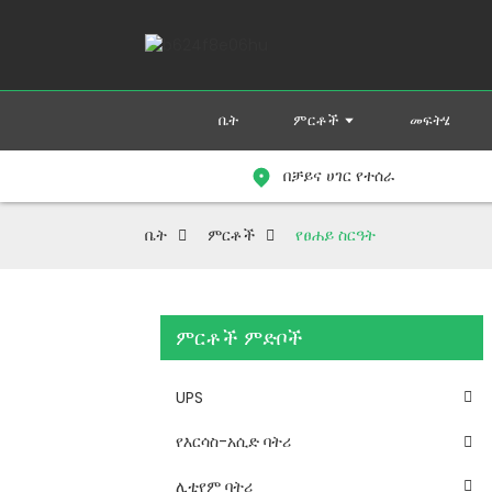
ቤት
ምርቶች
መፍትሄ
በቻይና ሀገር የተሰራ
ቤት
ምርቶች
የፀሐይ ስርዓት
ምርቶች ምድቦች
UPS
የእርሳስ-አሲድ ባትሪ
ሊቲየም ባትሪ