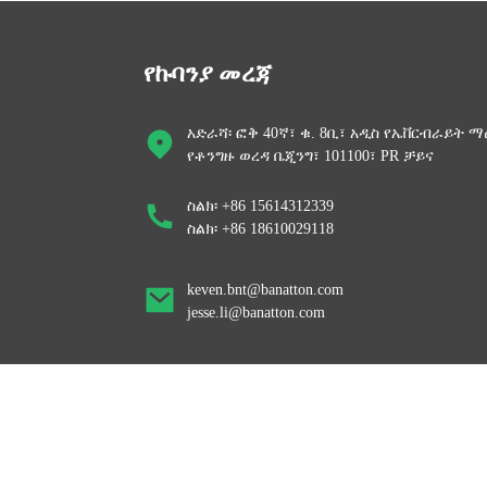
ባናቶን ነጠላ ደረጃ 220v 1000VA
10kva Servo M...
የኩባንያ መረጃ
ባናቶን ነጠላ ደረጃ ሙሉ አውቶማቲክ
አድራሻ፡ ፎቅ 40ኛ፣ ቁ. 8ቢ፣ አዲስ የኤቨርብራይት ማ
500VA 1000...
የቶንግዙ ወረዳ ቤጂንግ፣ 101100፣ PR ቻይና
ስልክ፡ +86 15614312339
Banatton SRW 500VA 1000VA
ስልክ፡ +86 18610029118
1500VA መነሻ ተንቀሳቃሽ ...
keven.bnt@banatton.com
jesse.li@banatton.com
© የቅጂ መብት 