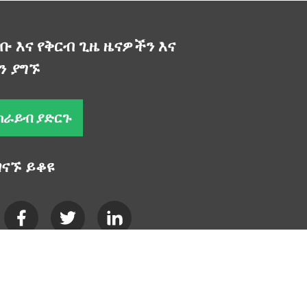
ቡ እና የቅርብ ጊዜ ዜናዎችን እና
ን ያግኙ
ክራይብ ያድርጉ
ገናኙ ይቆዩ
s
- ከፍተኛ ፍለጋ