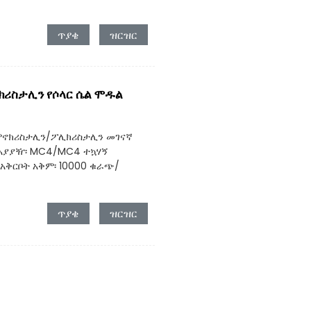
ጥያቄ
ዝርዝር
ኖክሪስታሊን የሶላር ሴል ሞዱል
፡ ሞኖክሪስታሊን/ፖሊክሪስታሊን መገናኛ
 አያያዥ፡ MC4/MC4 ተኳሃኝ
የአቅርቦት አቅም፡ 10000 ቁራጭ/
ጥያቄ
ዝርዝር