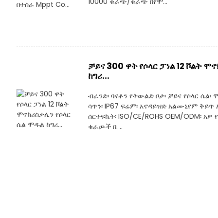
10000 ቁራጭ/ቁራጭ በየሞ...
ቻይና 300 ዋት የሶላር ፓነል 12 ቮልት ሞ
ከግሪ...
ብራንድ፡ ባናቶን የትውልድ ቦታ፡ ቻይና የሶላር ሴል
ሳጥን፡ IP67 ፍሬም፡ አኖዳይዝድ አልሙኒየም ቅይጥ
ሰርተፍኬት፡ ISO/CE/ROHS OEM/ODM፡ አዎ 
ቁራጮች በ. ..