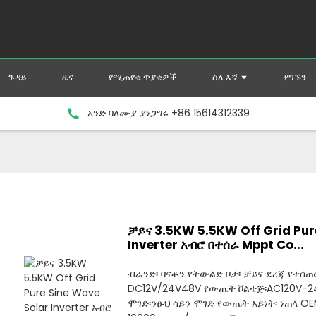
ጉዳይ
ዜና
የሚጠየቁ ጥያቄዎች
ስለ እኛ
ያግኙን
አንድ ባለሙያ ያነጋግሩ +86 15614312339
ቻይና 3.5KW 5.5KW Off Grid Pur
Inverter አብሮ በተሰራ Mppt Co...
ብራንድ፡ ባናቶን የትውልድ ቦታ፡ ቻይና ደረጃ የተሰጠ
DC12V/24V48V የውጤት ቮልቴጅ፡AC120V-2
ሞገድ፡ንፁህ ሳይን ሞገድ የውጤት አይነት፡ ነጠላ O