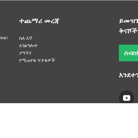
ተጨማሪ መረጃ
ይመዝገ
ቅናሾች
ዕከል፣
ስለ እኛ
አገልግሎት
ሰብስ
ያግኙን
የሚጠየቁ ጥያቄዎች
እንደተ
- 2010-2024: ሁሉም መብቶች የተጠበቁ ናቸው
- የጣቢያ ካርታ
- SitemapTran