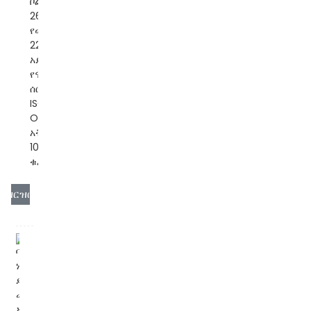
ቮልቴጅ፡ 140-
260VAC
የውጤት ቮልቴጅ፡
220V±1.5%/3%
አይነት፡ሰርቮ
የሞተር ቁጥጥር
ሰርተፍኬት፡
ISO/CE/ROHS
OEM/ODM፡አዎ
አቅርቦት ችሎታ፡
10000 ቁራጭ/
ቁራጭ በሰኞ...
ዝርዝር