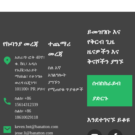
ይመዝገቡ እና
የቅርብ ጊዜ
የኩባንያ መረጃ
ተጨማሪ
ዜናዎችን እና
መረጃ
አድራሻ፡ ፎቅ 40ኛ፣
ቅናሾችን ያግኙ
ቁ. 8ቢ፣ አዲስ
ስለ እኛ
የኤቨርብራይት
አገልግሎት
ማዕከል፣ የቶንግዙ
ሰብስክራይብ
ያግኙን
ወረዳ ቤጂንግ፣
101100፣ PR ቻይና
የሚጠየቁ ጥያቄዎች
ያድርጉ
ስልክ፡ +86
15614312339
ስልክ፡ +86
18610029118
እንደተገናኙ ይቆዩ
keven.bnt@banatton.com
jesse.li@banatton.com