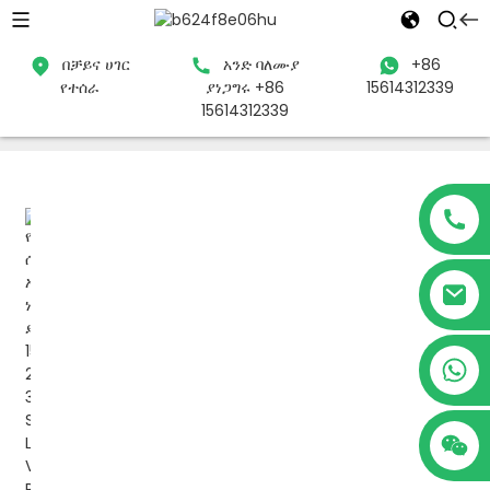
በቻይና ሀገር
አንድ ባለሙያ
+86
የተሰራ
ያነጋግሩ +86
15614312339
ቤት
ምርቶች
የቮልቴጅ ማረጋጊያ
Servo ሞተር ነጠላ ደረጃ
15614312339
የቮልቴጅ ተቆጣጣሪ
+86 15614312339