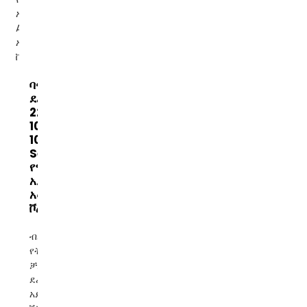
ባናቶን ነጠላ
ደረጃ
220v
1000VA
10kva
Servo
የሞተር
አይነት AC
አውቶማቲክ
ቮልቴጅ...
ብራንድ፡ ባናቶን
የትውልድ ቦታ፡
ቻይና ደረጃ፡ ነጠላ
ደረጃ የአሁን
አይነት፡ AC ግቤት