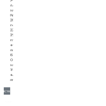
ቻይና ደረጃ፡ ነጠላ
ደረጃ የአሁን
አይነት፡ AC ግቤት
ቮልቴጅ፡ 140-
260VAC
የውጤት ቮልቴጅ፡
220V±1.5% /
3% አይነት፡
የሰርቮ ሞተር
ቁጥጥር
ሰርተፍኬት፡
ISO/CE/ROHS
OEM/ODM፡
አዎ አቅርቦት
ችሎታ፡ 10000
ቁራጭ/ቁራጭ
በየሞ...
ዝርዝር