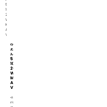
ባናቶን ነጠላ
ደረጃ ሙሉ
አውቶማቲክ
500VA
1000VA
2000VA
Wall-
Mountrd
AC
Volt...
ብራንድ፡ ባናቶን
የትውልድ ቦታ፡