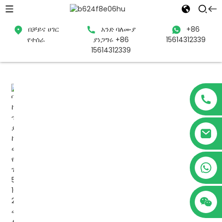
በቻይና ሀገር
አንድ ባለሙያ
+86
የተሰራ
ያነጋግሩ +86
15614312339
ቤት
ምርቶች
UPS
ከመስመር ውጭ UPS
15614312339
+86 15614312339