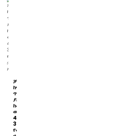
ቻይና
ከፍተኛ
ጥራት
ያለው
ከመስመር
ውጭ
400VA-
3000VA
የመጠባበቂያ
ኃይል