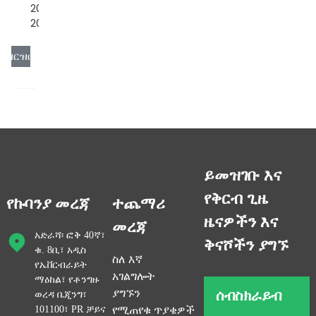
2000VA
2000VA . .
ዝርዝር
ይመዝገቡ እና
የቅርብ ጊዜ
የኩባንያ መረጃ
ተጨማሪ
ዜናዎችን እና
መረጃ
አድራሻ፡ ፎቅ 40ኛ፣
ቅናሾችን ያግኙ
ቁ. 8ቢ፣ አዲስ
ስለ እኛ
የኤቨርብራይት
አገልግሎት
ማዕከል፣ የቶንግዙ
ሰብስክራይብ
ያግኙን
ወረዳ ቤጂንግ፣
101100፣ PR ቻይና
የሚጠየቁ ጥያቄዎች