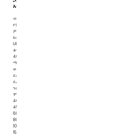
አቅርቦት
ብራንድ፡ ባናቶን
የትውልድ ቦታ፡
ቻይና አይነት፡
ከመስመር ውጭ
UPS የሞዴል
ቁጥር፡ BNT500
400~3000VA
ማሳያ፡ኤልሲዲ
ወይም ኤልኢዲ
ደረጃ፡ ነጠላ
ደረጃ ሞገድ፡
ንፁህ ሳይን
ሞገድ አቅም፡
400VA
450VA
600VA
800VA
1000VA
1500VA